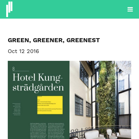
PROYECTOS
PRODUCTOS
PLANTAS
BLOG
SOBRE NOSOTROS
GREEN, GREENER, GREENEST
CONTACTOS
Oct 12 2016