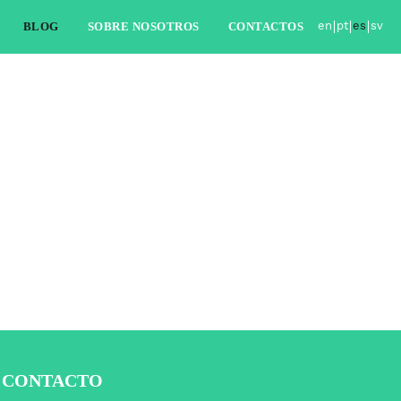
BLOG
SOBRE NOSOTROS
CONTACTOS
en
pt
es
sv
CONTACTO