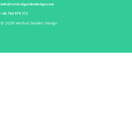
i
nfo@verticalgardendesign.com
+46 704 979 272
© 2026 Vertical Garden Design